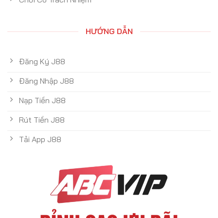
HƯỚNG DẪN
Đăng Ký J88
Đăng Nhập J88
Nạp Tiền J88
Rút Tiền J88
Tải App J88