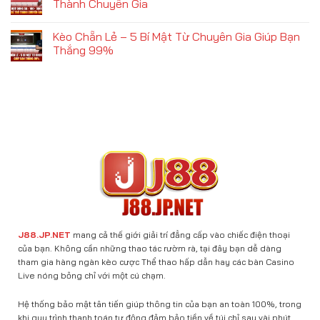
Thành Chuyên Gia
Kèo Chẵn Lẻ – 5 Bí Mật Từ Chuyên Gia Giúp Bạn
Thắng 99%
J88.JP.NET
mang cả thế giới giải trí đẳng cấp vào chiếc điện thoại
của bạn. Không cần những thao tác rườm rà, tại đây bạn dễ dàng
tham gia hàng ngàn kèo cược Thể thao hấp dẫn hay các bàn Casino
Live nóng bỏng chỉ với một cú chạm.
Hệ thống bảo mật tân tiến giúp thông tin của bạn an toàn 100%, trong
khi quy trình thanh toán tự động đảm bảo tiền về túi chỉ sau vài phút.