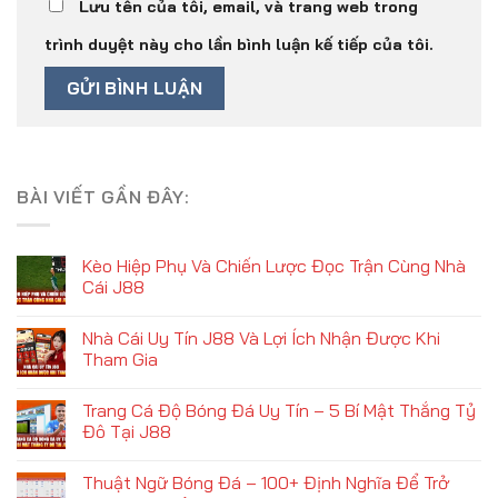
Lưu tên của tôi, email, và trang web trong
trình duyệt này cho lần bình luận kế tiếp của tôi.
BÀI VIẾT GẦN ĐÂY:
Kèo Hiệp Phụ Và Chiến Lược Đọc Trận Cùng Nhà
Cái J88
Nhà Cái Uy Tín J88 Và Lợi Ích Nhận Được Khi
Tham Gia
Trang Cá Độ Bóng Đá Uy Tín – 5 Bí Mật Thắng Tỷ
Đô Tại J88
Thuật Ngữ Bóng Đá – 100+ Định Nghĩa Để Trở