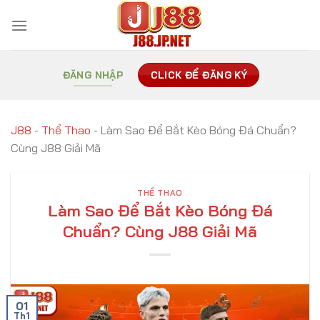
Chuyển
đến
nội
dung
ĐĂNG NHẬP
CLICK ĐỂ ĐĂNG KÝ
J88
-
Thể Thao
-
Làm Sao Để Bắt Kèo Bóng Đá Chuẩn?
Cùng J88 Giải Mã
THỂ THAO
Làm Sao Để Bắt Kèo Bóng Đá
Chuẩn? Cùng J88 Giải Mã
01
Th1