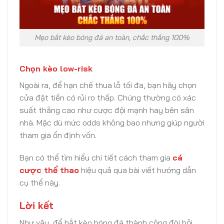
Mẹo bắt kèo bóng đá an toàn, chắc thắng 100%
Chọn kèo low-risk
Ngoài ra, để hạn chế thua lỗ tối đa, bạn hãy chọn
cửa đặt tiền có rủi ro thấp. Chúng thường có xác
suất thắng cao như cược đội mạnh hay bên sân
nhà. Mặc dù mức odds không bao nhưng giúp người
tham gia ổn định vốn.
Bạn có thể tìm hiểu chi tiết cách tham gia
cá
cược thể thao
hiệu quả qua bài viết hướng dẫn
cụ thể này.
Lời kết
Như vậy, để bắt kèo bóng đá thành công đòi hỏi