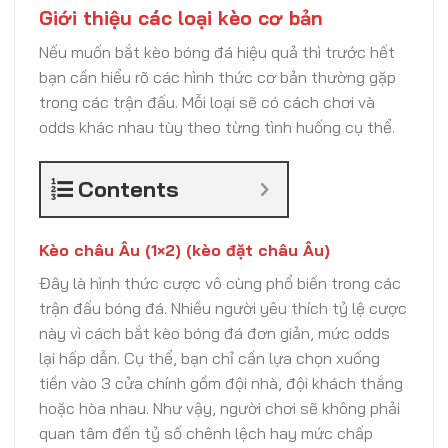
Giới thiệu các loại kèo cơ bản
Nếu muốn bắt kèo bóng đá hiệu quả thì trước hết
bạn cần hiểu rõ các hình thức cơ bản thường gặp
trong các trận đấu. Mỗi loại sẽ có cách chơi và
odds khác nhau tùy theo từng tình huống cụ thể.
Contents
Kèo châu Âu (1×2) (kèo đặt châu Âu)
Đây là hình thức cược vô cùng phổ biến trong các
trận đấu bóng đá. Nhiều người yêu thích tỷ lệ cược
này vì cách bắt kèo bóng đá đơn giản, mức odds
lại hấp dẫn. Cụ thể, bạn chỉ cần lựa chọn xuống
tiền vào 3 cửa chính gồm đội nhà, đội khách thắng
hoặc hòa nhau. Như vậy, người chơi sẽ không phải
quan tâm đến tỷ số chênh lệch hay mức chấp