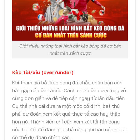
Giới thiệu những loại hình bắt kèo bóng đá cơ bản
nhất trên sảnh cược
Kèo tài/xỉu (over/under)
Khi tham gia bắt kèo bóng đá chắc chắn bạn còn
bắt gặp cả cửa tài xỉu. Cách chơi cửa cược này vô
cùng đơn giản và dễ tiếp cận ngay từ lần đầu tiên.
Cụ thể nhà cái đưa ra một mốc cố định, bet thủ
phải dự đoán xem kết quả thực tế cao hay thấp
hơn nó. Thành viên chỉ cần xem xét lối tấn công
của hai đội để đánh giá khả năng ghi bàn của họ là
có thể dự đoán chính xác.