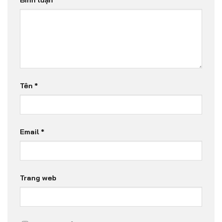
Bình luận
*
Tên
*
Email
*
Trang web