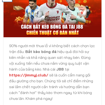
90% người mới thua lỗ vì không biết cách chọn lọc
trận đấu.
Bắt kèo bóng đá
hiệu quả đòi hỏi sự
kiên nhẫn và khả năng quan sát nhạy bén. Đừng
vội xuống tiền nếu chưa nắm vững quy luật vận
hành của bảng kèo. Nhà cái
J88
tại
https://jimmyj.club/
sẽ là cuốn cẩm nang gối
đầu giường cho bạn. Chúng tôi sẽ chỉ điểm những
sai lầm chết người cần tránh và hướng dẫn bạn
cách “đánh hơi” thấy kèo thơm ngay từ khi bóng
chưa lăn. Khám phá ngay!