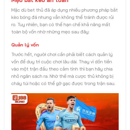
Mặc dù bet thủ đã áp dụng nhiều phương pháp bắt
kèo bóng đá nhưng vẫn không thể tránh được rủi
ro. Tuy nhiên, bạn có thể hạn chế khả năng mất
toàn bộ vốn nhờ những mẹo sau đây:
Quản lý vốn
Trước hết, người chơi cần phải biết cách quản lý
vốn để duy trì cuộc chơi lâu dài. Thay vì dồn tiền
vào một trận đấu theo cảm tính thì bạn hãy chia
nhỏ ngân sách ra. Nhờ thế mà cược thủ không bị
cháy túi hoặc có thể gỡ gạc được trong trận sau.