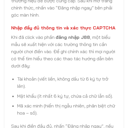
thương hiệu để được cung cấp. Sau khi mở trang
chính thức, nhấn vào “Đăng nhập ngay” bên phải
góc màn hình.
Nhập đầy đủ thông tin và xác thực CAPTCHA
Khi đã click vào phần
đăng nhập J88
, một biểu
mẫu sẽ xuất hiện với các trường thông tin cần
người chơi điền vào. Để ghi chính xác thì mọi người
có thể tìm hiểu theo các thao tác hướng dẫn bên
dưới đây:
Tài khoản (viết liền, không dấu từ 6 ký tự trở
lên).
Mật khẩu (ít nhất 6 ký tự, chứa cả chữ lẫn số).
Mã xác minh (hiển thị ngẫu nhiên, phân biệt chữ
hoa – số).
Sau khi điền đầy đủ, nhấn “Đăng nhập ngay”, nếu