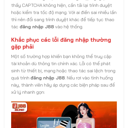
thấy CAPTCHA không hiện, cần tải lại trình duyệt
hoặc kiểm tra tốc độ mạng. Với ai điền sai nhiều lần
thì nên đổi sang trình duyệt khác để tiếp tục thao
tác
đăng nhập J88
vào hệ thống.
Khắc phục các lỗi đăng nhập thường
gặp phải
Một số trường hợp khiến bạn không thể truy cập
tài khoản dù thông tin chính xác. Lỗi có thể phát
sinh từ thiết bị, mạng hoặc thao tác sai lệch trong
quá trình
đăng nhập J88
. Nếu rơi vào tình huống
này, thành viên hãy áp dụng các biện pháp sau để
xử lý nhanh gọn: