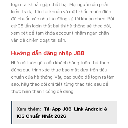
login tài khoản gặp thất bại. Mọi người cần phải
kiểm tra lại tên tài khoản và mật khẩu muốn điền
đã chuẩn xác như lúc đăng ký tài khoản chưa. Bởi
cứ 05 lần login thất bại thì hệ thống sẽ theo dõi,
xem xét để tạm khóa account nhằm ngăn chặn
vấn đề chiếm đoạt tài sản.
Hướng dẫn đăng nhập J88
Nhà cái luôn yêu cầu khách hàng tuân thủ theo
đúng quy trình xác thực bảo mật dựa trên tiêu
chuẩn của hệ thống. Vậy các bước để login ra làm
sao, hãy theo dõi chi tiết từng thao tác sau để
thực hiện thành công dễ dàng:
Xem thêm:
Tải App J88: Link Android &
iOS Chuẩn Nhất 2026