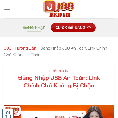
Chuyển
đến
nội
dung
ĐĂNG NHẬP
CLICK ĐỂ ĐĂNG KÝ
J88
-
Hướng Dẫn
-
Đăng Nhập J88 An Toàn: Link Chính
Chủ Không Bị Chặn
HƯỚNG DẪN
Đăng Nhập J88 An Toàn: Link
Chính Chủ Không Bị Chặn
01
Th1