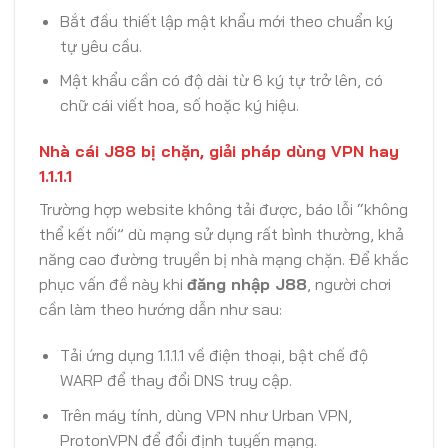
Bắt đầu thiết lập mật khẩu mới theo chuẩn ký
tự yêu cầu.
Mật khẩu cần có độ dài từ 6 ký tự trở lên, có
chữ cái viết hoa, số hoặc ký hiệu.
Nhà cái J88 bị chặn, giải pháp dùng VPN hay
1.1.1.1
Trường hợp website không tải được, báo lỗi “không
thể kết nối” dù mạng sử dụng rất bình thường, khả
năng cao đường truyền bị nhà mạng chặn. Để khắc
phục vấn đề này khi
đăng nhập J88
, người chơi
cần làm theo hướng dẫn như sau:
Tải ứng dụng 1.1.1.1 về điện thoại, bật chế độ
WARP để thay đổi DNS truy cập.
Trên máy tính, dùng VPN như Urban VPN,
ProtonVPN để đổi định tuyến mạng.