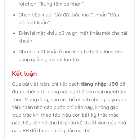
rồi chọn “Trung tâm cá nhân”.
Chọn tiếp mục “Cài đặt bảo mật”, nhấn “Sửa
đổi mật khẩu”.
Điền lại mật khẩu cũ và ghi mật khẩu mới cho tài
khoản.
Ghi chú mật khẩu ở nơi riêng tư hoặc dùng ứng
dụng quản lý mã để lưu trữ.
Kết luận
Qua bài viết trên, chi tiết cách
đăng nhập J88
đã
được chúng tôi cung cấp cụ thể cho mọi người làm
theo. Mong rằng, bạn có thể nhanh chóng login vào
tài khoản nhờ các bước chỉ dẫn này, không gặp
trục trặc khi thao tác. Nếu còn bất kỳ thắc mắc
nào, hãy liên hệ cho
bộ phận kỹ thuật viên của nhà
cái J88
để được hướng dẫn cụ thể!