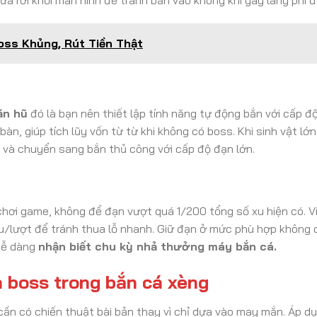
oss Khủng, Rút Tiền Thật
ăn hũ
đó là bạn nên thiết lập tính năng tự động bắn với cấp đ
bàn, giúp tích lũy vốn từ từ khi không có boss. Khi sinh vật lớ
c và chuyển sang bắn thủ công với cấp độ đạn lớn.
chơi game, không để đạn vượt quá 1/200 tổng số xu hiện có. Ví
xu/lượt để tránh thua lỗ nhanh. Giữ đạn ở mức phù hợp không 
 dễ dàng
nhận biết chu kỳ nhả thưởng máy bắn cá.
 boss trong bắn cá xèng
cần có chiến thuật bài bản thay vì chỉ dựa vào may mắn. Áp d