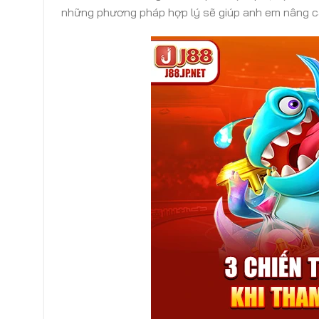
những phương pháp hợp lý sẽ giúp anh em nâng cao