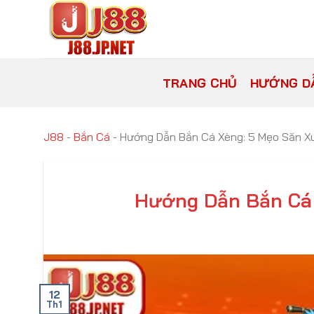
Chuyển
đến
nội
dung
TRANG CHỦ
HƯỚNG D
J88
-
Bắn Cá
-
Hướng Dẫn Bắn Cá Xèng: 5 Mẹo Săn X
Hướng Dẫn Bắn Cá 
12
Th1