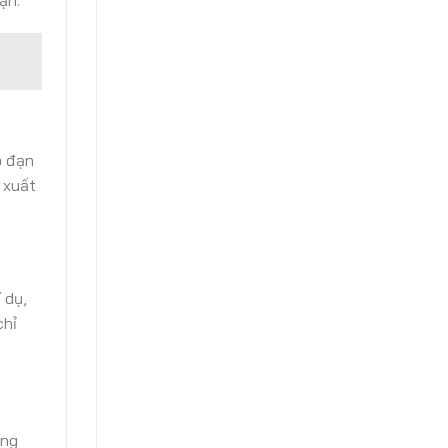
ộ đạn
n xuất
 dụ,
chỉ
ụng