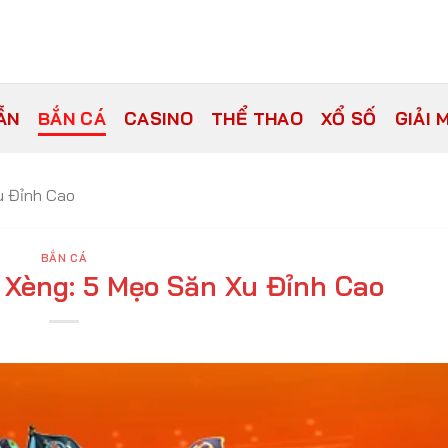
ẪN
BẮN CÁ
CASINO
THỂ THAO
XỔ SỐ
GIẢI 
u Đỉnh Cao
BẮN CÁ
Xèng: 5 Mẹo Săn Xu Đỉnh Cao