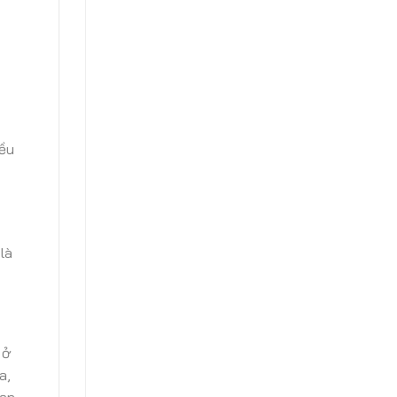
iều
là
 ở
a,
ạn.