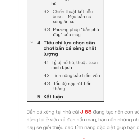
hũ
Chiến thuật kết liễu
boss – Mẹo bắn cá
xèng ăn xu
Phương pháp “bắn phá
đáy” của máy
Tiêu chí lựa chọn sân
chơi bắn cá xèng chất
lượng
Tỷ lệ nổ hũ, thuật toán
minh bạch
Tính năng bảo hiểm vốn
Tốc độ nạp rút tiền
thắng
Kết luận
Bắn cá xèng tại nhà cái
J 88
đang tạo nên cơn sốt
dừng lại ở việc xả đạn cầu may, bạn cần những chi
này sẽ giới thiệu các tính năng đặc biệt giúp bạn 