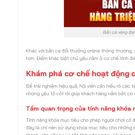
Bắn cá xèng đan
Khác với bắn cá đổi thưởng online thông thường, s
hơn. Điểm khác biệt chủ yếu nằm ở cơ chế tính đ
Khám phá cơ chế hoạt động 
Để trải nghiệm hiệu quả, hội viên cần hiểu rõ các 
những yếu tố cốt lõi giúp khách hàng nắm bắt cơ 
Tầm quan trọng của tính năng khóa 
Tính năng khóa mục tiêu cho phép người chơi cố 
đây là chỉ nên sử dụng khóa mục tiêu cho những s
thành viên cần lưu ý tắt tính năng ngay khi boss v