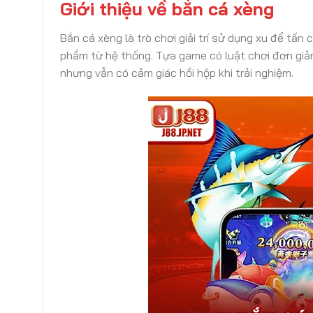
Giới thiệu về bắn cá xèng
Bắn cá xèng là trò chơi giải trí sử dụng xu để tấ
phẩm từ hệ thống. Tựa game có luật chơi đơn giả
nhưng vẫn có cảm giác hồi hộp khi trải nghiệm.