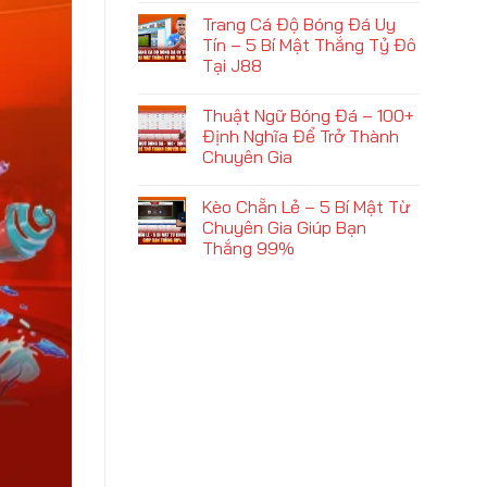
Trang Cá Độ Bóng Đá Uy
Tín – 5 Bí Mật Thắng Tỷ Đô
Tại J88
Thuật Ngữ Bóng Đá – 100+
Định Nghĩa Để Trở Thành
Chuyên Gia
Kèo Chẵn Lẻ – 5 Bí Mật Từ
Chuyên Gia Giúp Bạn
Thắng 99%