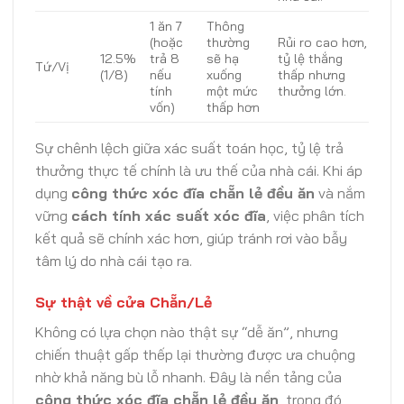
1 ăn 7
Thông
(hoặc
thường
Rủi ro cao hơn,
12.5%
trả 8
sẽ hạ
tỷ lệ thắng
Tứ/Vị
(1/8)
nếu
xuống
thấp nhưng
tính
một mức
thưởng lớn.
vốn)
thấp hơn
Sự chênh lệch giữa xác suất toán học, tỷ lệ trả
thưởng thực tế chính là ưu thế của nhà cái. Khi áp
dụng
công thức xóc đĩa chẵn lẻ đều ăn
và nắm
vững
cách tính xác suất xóc đĩa
, việc phân tích
kết quả sẽ chính xác hơn, giúp tránh rơi vào bẫy
tâm lý do nhà cái tạo ra.
Sự thật về cửa Chẵn/Lẻ
Không có lựa chọn nào thật sự “dễ ăn”, nhưng
chiến thuật gấp thếp lại thường được ưa chuộng
nhờ khả năng bù lỗ nhanh. Đây là nền tảng của
công thức xóc đĩa chẵn lẻ đều ăn
, trong đó