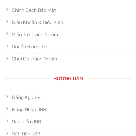
Chính Sách Bảo Mật
Điều Khoản & Điều Kiện
Miễn Trừ Trách Nhiệm
Quyền Riêng Tư
Chơi Có Trách Nhiệm
HƯỚNG DẪN
Đăng Ký J88
Đăng Nhập J88
Nạp Tiền J88
Rút Tiền J88