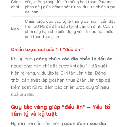
Cách
vốn, không thay đổi dù thắng hay thua. Phương
chơi
pháp này giúp kiểm soát rủi ro, duy trì chiến lược
dài hạn.
Chiến lược dựa vào tỷ lệ thắng cá nhân, cần đạt
trên 50.1% để đảm bảo lợi nhuận ổn định. Cách
Mẹo
chơi này hạn chế biến động vốn, tối ưu hóa hiệu
quả theo thời gian.
Chiến lược soi cầu 1-1 “đều ăn”
Khi áp dụng
công thức xóc đĩa chẵn lẻ đều ăn
,
người chơi nên chỉ đặt cược khi cầu 1-1 đã xuất
hiện rõ ràng, ví dụ lặp lại 3-4 lần liên tiếp. Đồng
thời, cần thiết lập giới hạn thua 2 lần liên tiếp để
kiểm soát rủi ro, đảm bảo chiến lược duy trì hiệu
quả lâu dài.
Quy tắc vàng giúp “đều ăn” – Yếu tố
tâm lý và kỷ luật
Người chơi cần nắm vững
cách đánh xóc đĩa