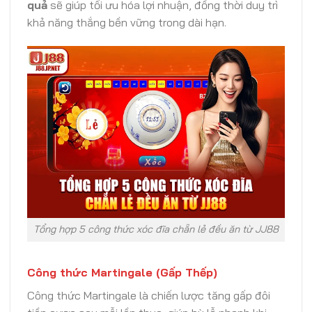
quả
sẽ giúp tối ưu hóa lợi nhuận, đồng thời duy trì
khả năng thắng bền vững trong dài hạn.
Tổng hợp 5 công thức xóc đĩa chẵn lẻ đều ăn từ JJ88
Công thức Martingale (Gấp Thếp)
Công thức Martingale là chiến lược tăng gấp đôi