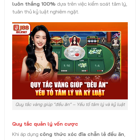
luôn thắng 100%
dựa trên việc kiểm soát tâm lý,
tuân thủ kỷ luật nghiêm ngặt.
Quy tắc vàng giúp “đều ăn” – Yếu tố tâm lý và kỷ luật
Quy tắc quản lý vốn cược
Khi áp dụng
công thức xóc đĩa chẵn lẻ đều ăn
,