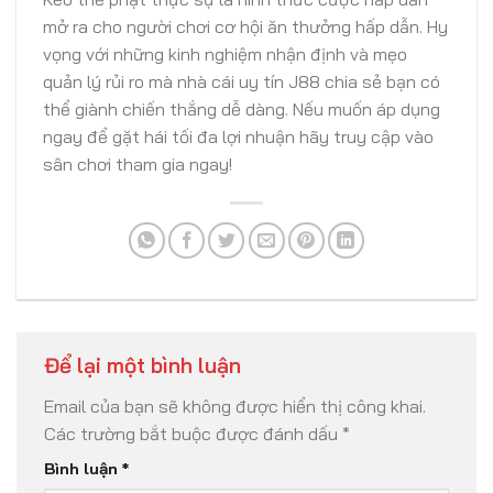
mở ra cho người chơi cơ hội ăn thưởng hấp dẫn. Hy
vọng với những kinh nghiệm nhận định và mẹo
quản lý rủi ro mà nhà cái uy tín J88 chia sẻ bạn có
thể giành chiến thắng dễ dàng. Nếu muốn áp dụng
ngay để gặt hái tối đa lợi nhuận hãy truy cập vào
sân chơi tham gia ngay!
Để lại một bình luận
Email của bạn sẽ không được hiển thị công khai.
Các trường bắt buộc được đánh dấu
*
Bình luận
*