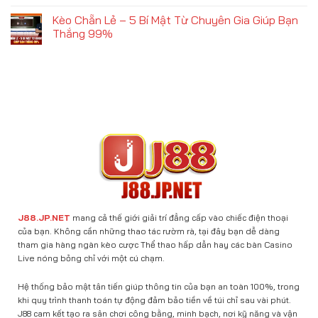
Kèo Chẵn Lẻ – 5 Bí Mật Từ Chuyên Gia Giúp Bạn
Thắng 99%
J88.JP.NET
mang cả thế giới giải trí đẳng cấp vào chiếc điện thoại
của bạn. Không cần những thao tác rườm rà, tại đây bạn dễ dàng
tham gia hàng ngàn kèo cược Thể thao hấp dẫn hay các bàn Casino
Live nóng bỏng chỉ với một cú chạm.
Hệ thống bảo mật tân tiến giúp thông tin của bạn an toàn 100%, trong
khi quy trình thanh toán tự động đảm bảo tiền về túi chỉ sau vài phút.
J88 cam kết tạo ra sân chơi công bằng, minh bạch, nơi kỹ năng và vận