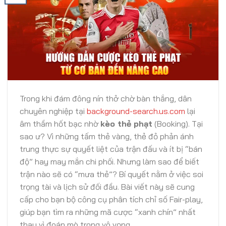
Trong khi đám đông nín thở chờ bàn thắng, dân
chuyên nghiệp tại
background-search.us.com
lại
âm thầm hốt bạc nhờ
kèo thẻ phạt
(Booking). Tại
sao ư? Vì những tấm thẻ vàng, thẻ đỏ phản ánh
trung thực sự quyết liệt của trận đấu và ít bị “bán
độ” hay may mắn chi phối. Nhưng làm sao để biết
trận nào sẽ có “mưa thẻ”? Bí quyết nằm ở việc soi
trọng tài và lịch sử đối đầu. Bài viết này sẽ cung
cấp cho bạn bộ công cụ phân tích chỉ số Fair-play,
giúp bạn tìm ra những mã cược “xanh chín” nhất
thay vì đoán mò trong vô vọng.