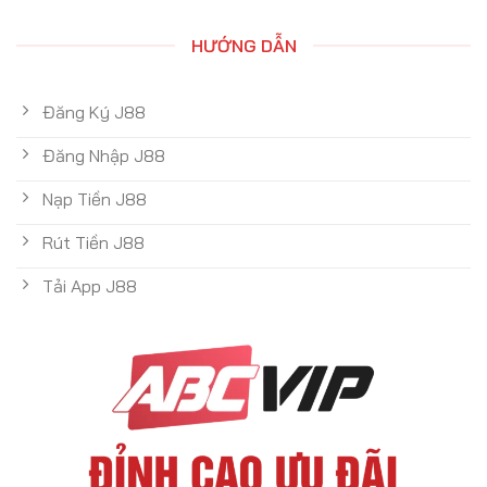
HƯỚNG DẪN
Đăng Ký J88
Đăng Nhập J88
Nạp Tiền J88
Rút Tiền J88
Tải App J88