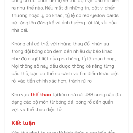
cũng có đôi chút tiết lộ về tốc độ trận cầu sẽ diễn
ra như thế nào. Nếu mất đi những trụ cột vì chấn
thương hoặc lý do khác, tỷ lệ có red/yellow cards
sẽ tăng lên đáng kể và ảnh hưởng tới tài, xỉu của
nhà cái.
Không chỉ có thế, với những thay đổi nhân sự
trong đội bóng còn đem đến nhiều dự báo khác
như độ quyết liệt của pha bóng, tỷ lệ xoạc bóng, …
Mọi thông số này đều được thống kê riêng từng
cầu thủ, bạn có thể so sánh và tìm điểm khác biệt
rồi vào tiền chính xác hơn, tránh rủi ro.
Khu vực
thể thao
tại kèo nhà cái J88 cung cấp đa
dạng các bộ môn từ bóng đá, bóng rổ đến quần
vợt và thể thao điện tử.
Kết luận
Kèo thẻ phạt thực sự là hình thức cược hấp dẫn