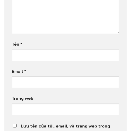
Tên
*
Email
*
Trang web
Lưu tên của tôi, email, và trang web trong