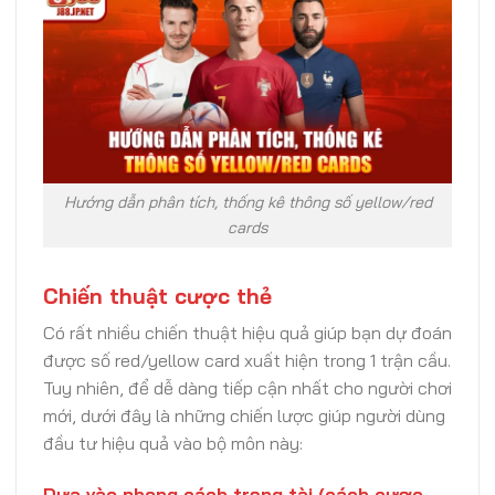
Hướng dẫn phân tích, thống kê thông số yellow/red
cards
Chiến thuật cược thẻ
Có rất nhiều chiến thuật hiệu quả giúp bạn dự đoán
được số red/yellow card xuất hiện trong 1 trận cầu.
Tuy nhiên, để dễ dàng tiếp cận nhất cho người chơi
mới, dưới đây là những chiến lược giúp người dùng
đầu tư hiệu quả vào bộ môn này:
Dựa vào phong cách trọng tài (cách cược