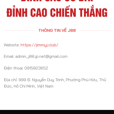
THÔNG TIN VỀ J88
Website:
https://jimmyj.club/
Email:
admin_j88.jp.net@gmail.com
Điện thoại: 0
915823652
Địa chỉ:
999 Đ. Nguyễn Duy Trinh, Phường Phú Hữu, Thủ
Đức, Hồ Chí Minh, Việt Nam