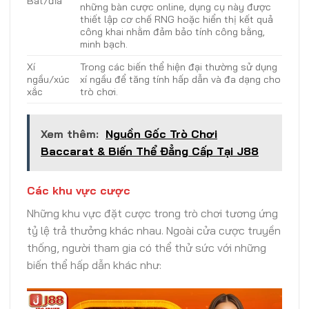
Bát/đĩa
những bàn cược online, dụng cụ này được
thiết lập cơ chế RNG hoặc hiển thị kết quả
công khai nhằm đảm bảo tính công bằng,
minh bạch.
Xí
Trong các biến thể hiện đại thường sử dụng
ngầu/xúc
xí ngầu để tăng tính hấp dẫn và đa dạng cho
xắc
trò chơi.
Xem thêm:
Nguồn Gốc Trò Chơi
Baccarat & Biến Thể Đẳng Cấp Tại J88
Các khu vực cược
Những khu vực đặt cược trong trò chơi tương ứng
tỷ lệ trả thưởng khác nhau. Ngoài cửa cược truyền
thống, người tham gia có thể thử sức với những
biến thể hấp dẫn khác như: