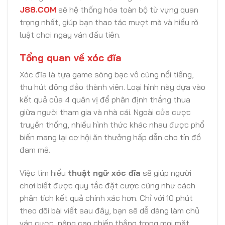
J88.COM
sẽ hệ thống hóa toàn bộ từ vựng quan
trọng nhất, giúp bạn thao tác mượt mà và hiểu rõ
luật chơi ngay ván đầu tiên.
Tổng quan về xóc đĩa
Xóc đĩa là tựa game sòng bạc vô cùng nổi tiếng,
thu hút đông đảo thành viên. Loại hình này dựa vào
kết quả của 4 quân vị để phân định thắng thua
giữa người tham gia và nhà cái. Ngoài cửa cược
truyền thống, nhiều hình thức khác nhau được phổ
biến mang lại cơ hội ăn thưởng hấp dẫn cho tín đồ
đam mê.
Việc tìm hiểu
thuật ngữ xóc đĩa
sẽ giúp người
chơi biết được quy tắc đặt cược cũng như cách
phân tích kết quả chính xác hơn. Chỉ với 10 phút
theo dõi bài viết sau đây, bạn sẽ dễ dàng làm chủ
ván cược, nâng cao chiến thắng trong mọi mặt