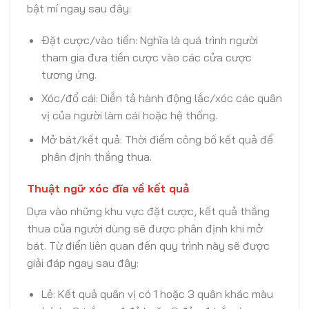
bật mí ngay sau đây:
Đặt cược/vào tiền: Nghĩa là quá trình người
tham gia đưa tiền cược vào các cửa cược
tương ứng.
Xóc/đổ cái: Diễn tả hành động lắc/xóc các quân
vị của người làm cái hoặc hệ thống.
Mở bát/kết quả: Thời điểm công bố kết quả để
phân định thắng thua.
Thuật ngữ xóc đĩa về kết quả
Dựa vào những khu vực đặt cược, kết quả thắng
thua của người dùng sẽ được phân định khi mở
bát. Từ điển liên quan đến quy trình này sẽ được
giải đáp ngay sau đây:
Lẻ: Kết quả quân vị có 1 hoặc 3 quân khác màu