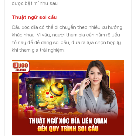
được bật mí như sau:
Thuật ngữ soi cầu
Cầu xóc đĩa có thể di chuyển theo nhiều xu hướng
khác nhau. Vì vậy, người tham gia cần nắm rõ yếu
tố này để dễ dàng soi cầu, đưa ra lựa chọn hợp lý
khi tham gia trải nghiệm: