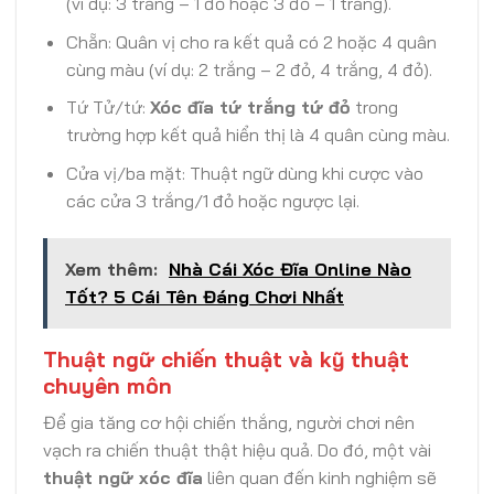
(ví dụ: 3 trắng – 1 đỏ hoặc 3 đỏ – 1 trắng).
Chẵn: Quân vị cho ra kết quả có 2 hoặc 4 quân
cùng màu (ví dụ: 2 trắng – 2 đỏ, 4 trắng, 4 đỏ).
Tứ Tử/tứ:
Xóc đĩa tứ trắng tứ đỏ
trong
trường hợp kết quả hiển thị là 4 quân cùng màu.
Cửa vị/ba mặt: Thuật ngữ dùng khi cược vào
các cửa 3 trắng/1 đỏ hoặc ngược lại.
Xem thêm:
Nhà Cái Xóc Đĩa Online Nào
Tốt? 5 Cái Tên Đáng Chơi Nhất
Thuật ngữ chiến thuật và kỹ thuật
chuyên môn
Để gia tăng cơ hội chiến thắng, người chơi nên
vạch ra chiến thuật thật hiệu quả. Do đó, một vài
thuật ngữ xóc đĩa
liên quan đến kinh nghiệm sẽ