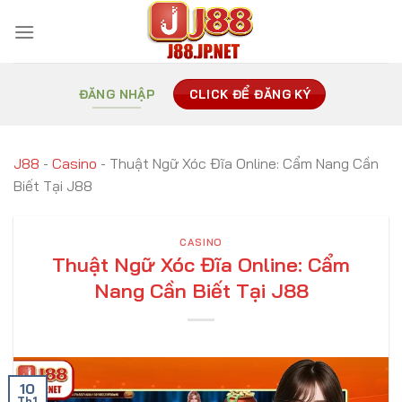
Chuyển
đến
nội
dung
ĐĂNG NHẬP
CLICK ĐỂ ĐĂNG KÝ
J88
-
Casino
-
Thuật Ngữ Xóc Đĩa Online: Cẩm Nang Cần
Biết Tại J88
CASINO
Thuật Ngữ Xóc Đĩa Online: Cẩm
Nang Cần Biết Tại J88
10
Th1